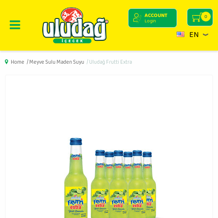
ACCOUNT
0
Login
EN
Home
/ Meyve Sulu Maden Suyu
/ Uludağ Frutti Extra