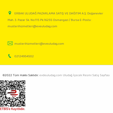
ERBAK ULUDAĞ PAZARLAMA SATIŞ VE DAĞITIM A.Ş. Doğanevler
Mah. 3. Pazar Sk. No:115 Pk.16255 Osmangazi / Bursa E-Posta :
musterihizmetleri@eveuludag.com
musterihizmetleri@eveuludag.com
02124954502
©2022 Tüm Hakkı Saklıdır.
evdeuludag.com Uludağ İçecek Resmi Satış Sayfası