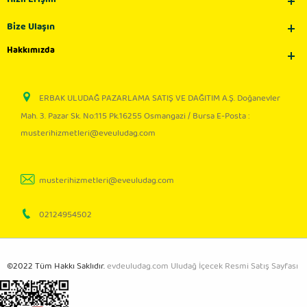
Bize Ulaşın
Hakkımızda
ERBAK ULUDAĞ PAZARLAMA SATIŞ VE DAĞITIM A.Ş. Doğanevler
Mah. 3. Pazar Sk. No:115 Pk.16255 Osmangazi / Bursa E-Posta :
musterihizmetleri@eveuludag.com
musterihizmetleri@eveuludag.com
02124954502
©2022 Tüm Hakkı Saklıdır.
evdeuludag.com Uludağ İçecek Resmi Satış Sayfası