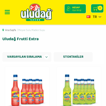
HESAP
0
Üye Girişi
TR
Ana Sayfa
/ Meyve Sulu Maden Suyu
Uludağ Frutti Extra
STOKTAKILER