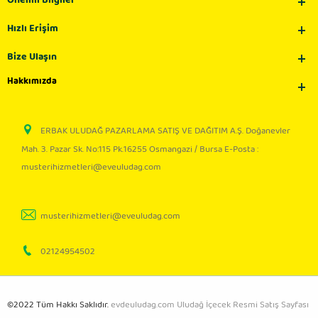
Önemli Bilgiler
Hızlı Erişim
Bize Ulaşın
Hakkımızda
ERBAK ULUDAĞ PAZARLAMA SATIŞ VE DAĞITIM A.Ş. Doğanevler
Mah. 3. Pazar Sk. No:115 Pk.16255 Osmangazi / Bursa E-Posta :
musterihizmetleri@eveuludag.com
musterihizmetleri@eveuludag.com
02124954502
©2022 Tüm Hakkı Saklıdır.
evdeuludag.com Uludağ İçecek Resmi Satış Sayfası