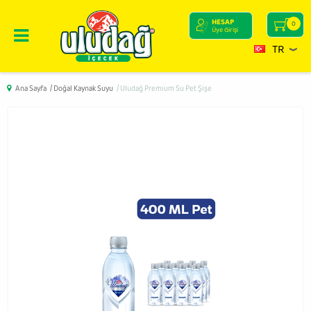
HESAP
0
Üye Girişi
TR
Ana Sayfa
/ Doğal Kaynak Suyu
/ Uludağ Premium Su Pet Şişe