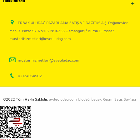
Hakkımızda
ERBAK ULUDAĞ PAZARLAMA SATIŞ VE DAĞITIM A.Ş. Doğanevler
Mah. 3. Pazar Sk. No:115 Pk.16255 Osmangazi / Bursa E-Posta :
musterihizmetleri@eveuludag.com
musterihizmetleri@eveuludag.com
02124954502
©2022 Tüm Hakkı Saklıdır.
evdeuludag.com Uludağ İçecek Resmi Satış Sayfası