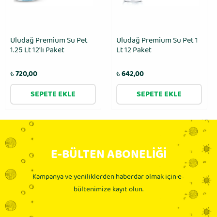
Uludağ Premium Su Pet
Uludağ Premium Su Pet 1
1.25 Lt 12′lı Paket
Lt 12 Paket
₺
720,00
₺
642,00
SEPETE EKLE
SEPETE EKLE
E-BÜLTEN ABONELİĞİ
Kampanya ve yeniliklerden haberdar olmak için e-
bültenimize kayıt olun.