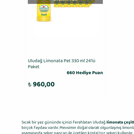
Uludağ Limonata Pet 330 ml 24′lü
Paket
660 Hediye Puan
₺
960,00
Sıcak bir yaz gününde içinizi ferahlatan Uludağ
limonata çeşit
birçok faydası vardır. Mevsimin doğal olarak olgunlaşmış limonl
aşamasında şeker pancarı ile üretilen kristal toz şekeri kullanıl