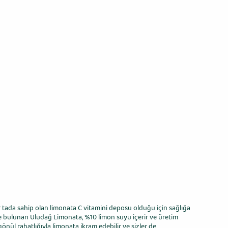
 bir tada sahip olan limonata C vitamini deposu olduğu için sağlığa
nde bulunan Uludağ Limonata, %10 limon suyu içerir ve üretim
önül rahatlığıyla limonata ikram edebilir ve sizler de