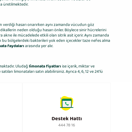
a üretilmektedir.
ının verdiği hasarı onarırken aynı zamanda vücudun göz
adikallerin neden olduğu hasarı önler. Böylece sinir hücrelerini
ıra akne ile mücadelede etkili olan sitrik asit içerir. Aynı zamanda
in bu bölgelerdeki bakterileri yok eden içecekler taze nefes alma
ata faydaları
arasında yer alır.
unmaktadır. Uludağ
limonata fiyatları
ise içerik, miktar ve
ılan limonataları satın alabilirsiniz. Ayrıca 4, 6, 12 ve 24’lü
Destek Hattı
444 78 16