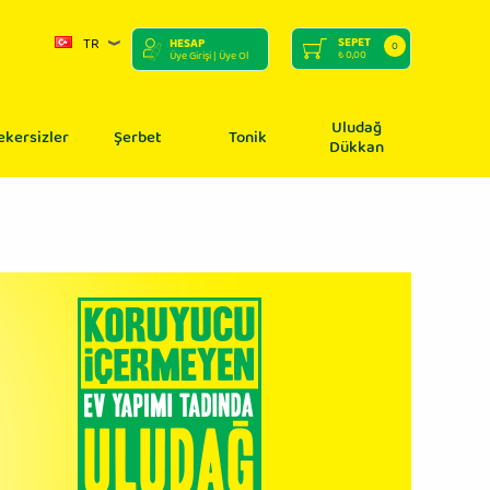
TR
SEPET
HESAP
0
₺
0,00
Üye Girişi
| Üye Ol
Uludağ
ekersizler
Şerbet
Tonik
Dükkan