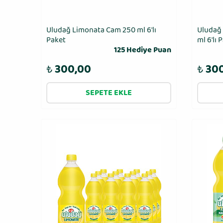
Uludağ Limonata Cam 250 ml 6′lı
Uludağ 
Paket
ml 6'lı 
125 Hediye Puan
₺
300,00
₺
30
SEPETE EKLE