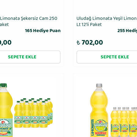
Limonata Şekersiz Cam 250
Uludağ Limonata Yeşil Limonl
Paket
Lt 12′li Paket
165 Hediye Puan
255 Hedi
0,00
₺
702,00
SEPETE EKLE
SEPETE EKLE