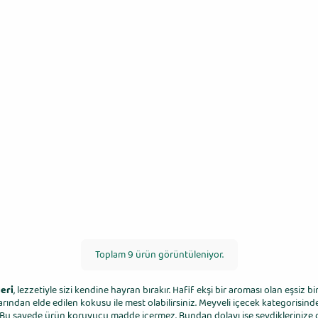
Toplam 9 ürün görüntüleniyor.
leri
, lezzetiyle sizi kendine hayran bırakır. Hafif ekşi bir aroması olan eşsiz
arından elde edilen kokusu ile mest olabilirsiniz. Meyveli içecek kategorisi
ır. Bu sayede ürün koruyucu madde içermez. Bundan dolayı ise sevdiklerinize g