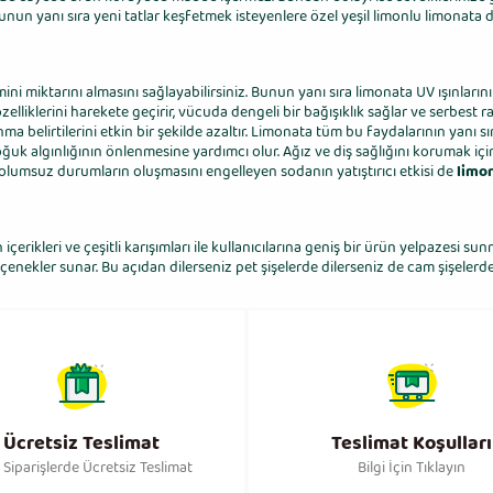
Bunun yanı sıra yeni tatlar keşfetmek isteyenlere özel yeşil limonlu limonata d
ni miktarını almasını sağlayabilirsiniz. Bunun yanı sıra limonata UV ışınlar
elliklerini harekete geçirir, vücuda dengeli bir bağışıklık sağlar ve serbest r
anma belirtilerini etkin bir şekilde azaltır. Limonata tüm bu faydalarının yanı s
soğuk algınlığının önlenmesine yardımcı olur. Ağız ve diş sağlığını korumak iç
bi olumsuz durumların oluşmasını engelleyen sodanın yatıştırıcı etkisi de
limon
rikleri ve çeşitli karışımları ile kullanıcılarına geniş bir ürün yelpazesi s
nekler sunar. Bu açıdan dilerseniz pet şişelerde dilerseniz de cam şişelerde sat
Ücretsiz Teslimat
Teslimat Koşulları
Siparişlerde Ücretsiz Teslimat
Bilgi İçin Tıklayın