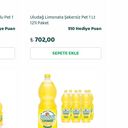
u Pet 1
Uludağ Limonata Şekersiz Pet 1 Lt
12'li Paket
ye Puan
510 Hediye Puan
₺
702,00
SEPETE EKLE