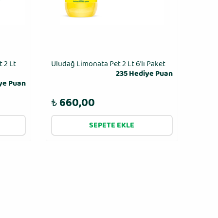
 2 Lt
Uludağ Limonata Pet 2 Lt 6′lı Paket
235 Hediye Puan
ye Puan
₺
660,00
SEPETE EKLE