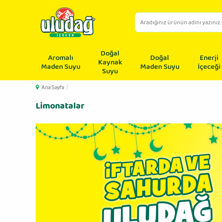
Doğal
Aromalı
Doğal
Enerji
Kaynak
Maden Suyu
Maden Suyu
İçeceği
Suyu
Ana Sayfa
/
Limonatalar