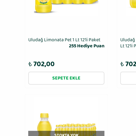
Uludağ Limonata Pet 1 Lt 12′li Paket
Uludağ 
255 Hediye Puan
Lt 12′li
₺
702,00
₺
702
SEPETE EKLE
STOKTA YOK