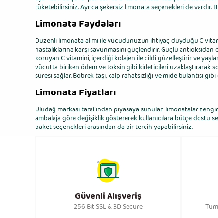
tüketebilirsiniz. Ayrıca şekersiz limonata seçenekleri de vardır. 
Limonata Faydaları
Düzenli limonata alımı ile vücudunuzun ihtiyaç duyduğu C vitami
hastalıklarına karşı savunmasını güçlendirir. Güçlü antioksidan öz
koruyan C vitamini, içerdiği kolajen ile cildi güzelleştirir ve yaşl
vücutta biriken ödem ve toksin gibi kirleticileri uzaklaştırarak 
süresi sağlar. Böbrek taşı, kalp rahatsızlığı ve mide bulantısı gi
Limonata Fiyatları
Uludağ markası tarafından piyasaya sunulan limonatalar zengin içe
ambalaja göre değişiklik göstererek kullanıcılara bütçe dostu seçe
paket seçenekleri arasından da bir tercih yapabilirsiniz.
Güvenli Alışveriş
256 Bit SSL & 3D Secure
Tüm 