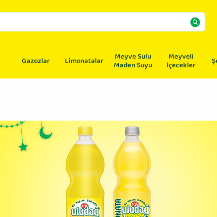
Meyve Sulu
Meyveli
Gazozlar
Limonatalar
Ş
Maden Suyu
İçecekler