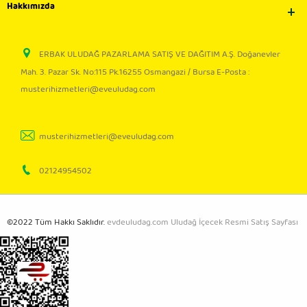
Hakkımızda
ERBAK ULUDAĞ PAZARLAMA SATIŞ VE DAĞITIM A.Ş. Doğanevler
Mah. 3. Pazar Sk. No:115 Pk.16255 Osmangazi / Bursa E-Posta :
musterihizmetleri@eveuludag.com
musterihizmetleri@eveuludag.com
02124954502
©2022 Tüm Hakkı Saklıdır.
evdeuludag.com Uludağ İçecek Resmi Satış Sayfası