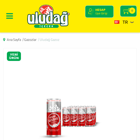
HESAP
0
Üye Girişi
TR
Ana Sayfa
/ Gazozlar
/ Uludağ Gazoz
YENI
ÜRÜN