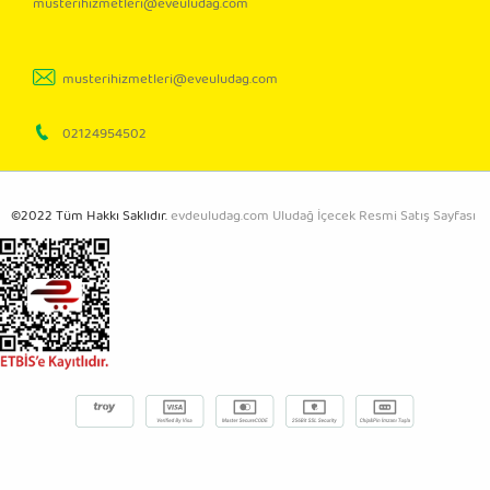
musterihizmetleri@eveuludag.com
musterihizmetleri@eveuludag.com
02124954502
©2022 Tüm Hakkı Saklıdır.
evdeuludag.com Uludağ İçecek Resmi Satış Sayfası