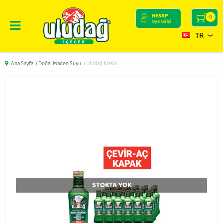
HESAP
0
Üye Girişi
TR
Ana Sayfa
/ Doğal Maden Suyu
/ Uludağ Klasik
STOKTA YOK