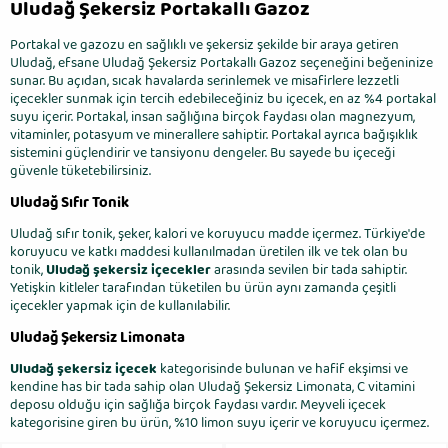
Uludağ Şekersiz Portakallı Gazoz
Portakal ve gazozu en sağlıklı ve şekersiz şekilde bir araya getiren
Uludağ, efsane Uludağ Şekersiz Portakallı Gazoz seçeneğini beğeninize
sunar. Bu açıdan, sıcak havalarda serinlemek ve misafirlere lezzetli
içecekler sunmak için tercih edebileceğiniz bu içecek, en az %4 portakal
suyu içerir. Portakal, insan sağlığına birçok faydası olan magnezyum,
vitaminler, potasyum ve minerallere sahiptir. Portakal ayrıca bağışıklık
sistemini güçlendirir ve tansiyonu dengeler. Bu sayede bu içeceği
güvenle tüketebilirsiniz.
Uludağ Sıfır Tonik
Uludağ sıfır tonik, şeker, kalori ve koruyucu madde içermez. Türkiye'de
koruyucu ve katkı maddesi kullanılmadan üretilen ilk ve tek olan bu
tonik,
Uludağ şekersiz içecekler
arasında sevilen bir tada sahiptir.
Yetişkin kitleler tarafından tüketilen bu ürün aynı zamanda çeşitli
içecekler yapmak için de kullanılabilir.
Uludağ Şekersiz Limonata
Uludağ şekersiz içecek
kategorisinde bulunan ve hafif ekşimsi ve
kendine has bir tada sahip olan Uludağ Şekersiz Limonata, C vitamini
deposu olduğu için sağlığa birçok faydası vardır. Meyveli içecek
kategorisine giren bu ürün, %10 limon suyu içerir ve koruyucu içermez.