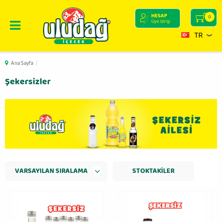
HESAP
0
Üye Girişi
TR
Ana Sayfa
/
Şekersizler
STOKTAKILER