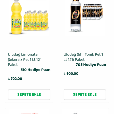
Uludağ Limonata
Uludağ Sıfır Tonik Pet 1
Şekersiz Pet 1 Lt 12'li
Lt 12′li Paket
Paket
705 Hediye Puan
510 Hediye Puan
₺
900,00
₺
702,00
SEPETE EKLE
SEPETE EKLE