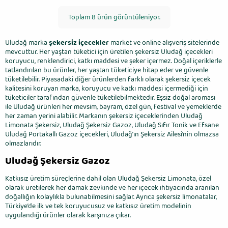
Toplam 8 ürün görüntüleniyor.
Uludağ marka
şekersiz içecekler
market ve online alışveriş sitelerinde
mevcuttur. Her yaştan tüketici için üretilen şekersiz Uludağ içecekleri
koruyucu, renklendirici, katkı maddesi ve şeker içermez. Doğal içeriklerle
tatlandırılan bu ürünler, her yaştan tüketiciye hitap eder ve güvenle
tüketilebilir. Piyasadaki diğer ürünlerden farklı olarak şekersiz içecek
kalitesini koruyan marka, koruyucu ve katkı maddesi içermediği için
tüketiciler tarafından güvenle tüketilebilmektedir. Eşsiz doğal aroması
ile Uludağ ürünleri her mevsim, bayram, özel gün, festival ve yemeklerde
her zaman yerini alabilir. Markanın şekersiz içeceklerinden Uludağ
Limonata Şekersiz, Uludağ Şekersiz Gazoz, Uludağ Sıfır Tonik ve Efsane
Uludağ Portakallı Gazoz içecekleri, Uludağ’ın Şekersiz Ailesi’nin olmazsa
olmazlarıdır.
Uludağ Şekersiz Gazoz
Katkısız üretim süreçlerine dahil olan Uludağ Şekersiz Limonata, özel
olarak üretilerek her damak zevkinde ve her içecek ihtiyacında aranılan
doğallığın kolaylıkla bulunabilmesini sağlar. Ayrıca şekersiz limonatalar,
Türkiye’de ilk ve tek koruyucusuz ve katkısız üretim modelinin
uygulandığı ürünler olarak karşınıza çıkar.