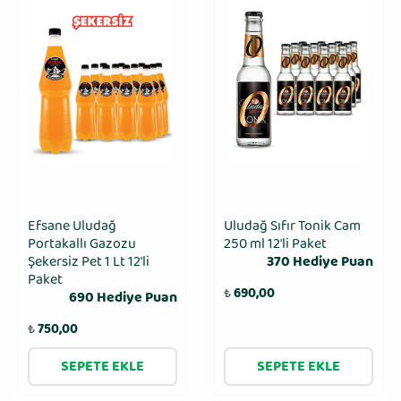
Efsane Uludağ
Uludağ Sıfır Tonik Cam
Portakallı Gazozu
250 ml 12′li Paket
Şekersiz Pet 1 Lt 12'li
370 Hediye Puan
Paket
₺
690,00
690 Hediye Puan
₺
750,00
SEPETE EKLE
SEPETE EKLE