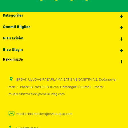
Kategoriler
Önemli Bilgiler
Hızlı Erişim
Bize Ulaşın
Hakkımızda
ERBAK ULUDAĞ PAZARLAMA SATIŞ VE DAĞITIM A.Ş. Doğanevler
Mah. 3. Pazar Sk. No:115 Pk.16255 Osmangazi / Bursa E-Posta :
musterihizmetleri@eveuludag.com
musterihizmetleri@eveuludag.com