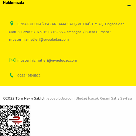
Hakkımızda
ERBAK ULUDAĞ PAZARLAMA SATIŞ VE DAĞITIM A.Ş. Doğanevler
Mah. 3. Pazar Sk. No:115 Pk.16255 Osmangazi / Bursa E-Posta :
musterihizmetleri@eveuludag.com
musterihizmetleri@eveuludag.com
02124954502
©2022 Tüm Hakkı Saklıdır.
evdeuludag.com Uludağ İçecek Resmi Satış Sayfası