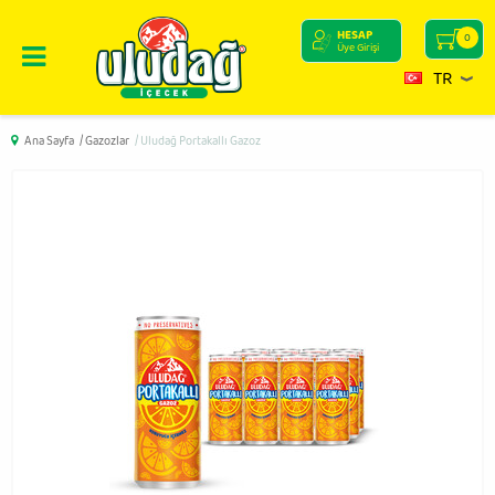
HESAP
0
Üye Girişi
TR
Ana Sayfa
/ Gazozlar
/ Uludağ Portakallı Gazoz