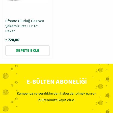
Efsane Uludağ Gazozu
Şekersiz Pet 1 Lt 12'li
Paket
₺
720,00
SEPETE EKLE
E-BÜLTEN ABONELİĞİ
Kampanya ve yeniliklerden haberdar olmak için e-
bültenimize kayıt olun.