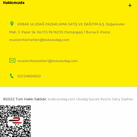
Hakkımızda
ERBAK ULUDAĞ PAZARLAMA SATIŞ VE DAĞITIM A.Ş. Doğanevler
Mah. 3. Pazar Sk. No:115 Pk.16255 Osmangazi / Bursa E-Posta :
musterihizmetleri@eveuludag.com
musterihizmetleri@eveuludag.com
02124954502
©2022 Tüm Hakkı Saklıdır.
evdeuludag.com Uludağ İçecek Resmi Satış Sayfası