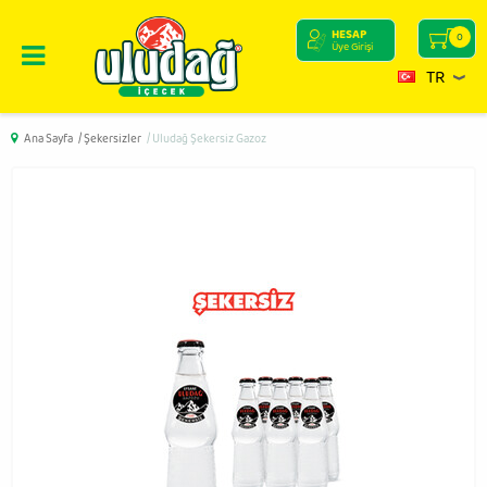
HESAP
0
Üye Girişi
TR
Ana Sayfa
/ Şekersizler
/ Uludağ Şekersiz Gazoz