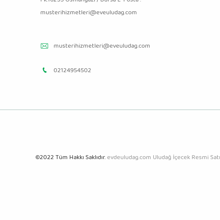
musterihizmetleri@eveuludag.com
musterihizmetleri@eveuludag.com
02124954502
©2022 Tüm Hakkı Saklıdır.
evdeuludag.com Uludağ İçecek Resmi Satı