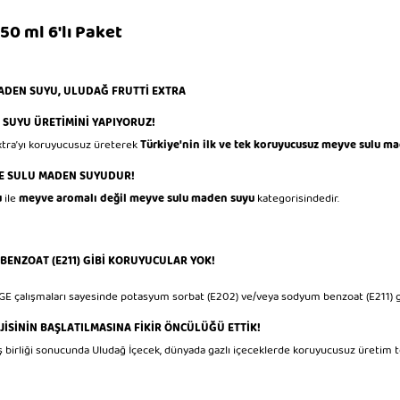
0 ml 6'lı Paket
ADEN SUYU, ULUDAĞ FRUTTİ EXTRA
SUYU ÜRETİMİNİ YAPIYORUZ!
xtra’yı koruyucusuz üreterek
Türkiye'nin ilk ve tek koruyucusuz meyve sulu ma
VE SULU MADEN SUYUDUR!
u
ile
meyve aromalı değil meyve sulu maden suyu
kategorisindedir.
BENZOAT (E211) GİBİ KORUYUCULAR YOK!
RGE çalışmaları sayesinde potasyum sorbat (E202) ve/veya sodyum benzoat (E211) 
İSİNİN BAŞLATILMASINA FİKİR ÖNCÜLÜĞÜ ETTİK!
ş birliği sonucunda Uludağ İçecek, dünyada gazlı içeceklerde koruyucusuz üretim t