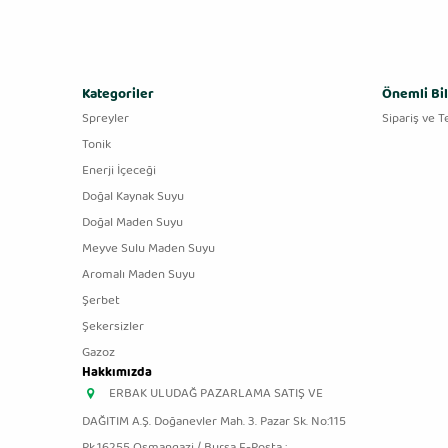
Kategoriler
Önemli Bil
Spreyler
Sipariş ve T
Tonik
Enerji İçeceği
Doğal Kaynak Suyu
Doğal Maden Suyu
Meyve Sulu Maden Suyu
Aromalı Maden Suyu
Şerbet
Şekersizler
Gazoz
Hakkımızda
ERBAK ULUDAĞ PAZARLAMA SATIŞ VE
DAĞITIM A.Ş. Doğanevler Mah. 3. Pazar Sk. No:115
Pk.16255 Osmangazi / Bursa E-Posta :