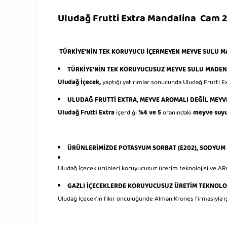
Uludağ Frutti Extra Mandalina Cam 25
TÜRKİYE’NİN TEK KORUYUCU İÇERMEYEN MEYVE SULU M
TÜRKİYE’NİN TEK KORUYUCUSUZ MEYVE SULU MADEN 
Uludağ İçecek,
yaptığı yatırımlar sonucunda Uludağ Frutti E
ULUDAĞ FRUTTİ EXTRA, MEYVE AROMALI DEĞİL MEY
Uludağ Frutti Extra
içerdiği
%4 ve 5
oranındaki
meyve suy
ÜRÜNLERİMİZDE POTASYUM SORBAT (E202), SODYUM 
Uludağ İçecek ürünleri koruyucusuz üretim teknolojisi ve A
GAZLI İÇECEKLERDE KORUYUCUSUZ ÜRETİM TEKNOLOJ
Uludağ İçecek’in fikir öncülüğünde Alman Krones firmasıyla i