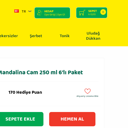
TR
SEPET
HESAP
0
₺
0,00
Üye Girişi
| Üye Ol
Uludağ
ekersizler
Şerbet
Tonik
Dükkan
Mandalina Cam 250 ml 6′lı Paket
170 Hediye Puan
Alışveriş Listeme Ekle
SEPETE EKLE
HEMEN AL