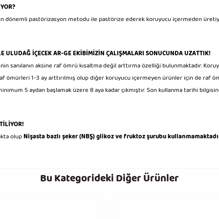
İYOR?
zun dönemli pastörizasyon metodu ile pastörize ederek koruyucu içermeden üretiy
 ULUDAĞ İÇECEK AR-GE EKİBİMİZİN ÇALIŞMALARI SONUCUNDA UZATTIK!
n sanılanın aksine raf ömrü kısaltma değil arttırma özelliği bulunmaktadır. Koruyuc
f ömürleri 1-3 ay arttırılmış olup diğer koruyucu içermeyen ürünler için de raf ö
nimum 5 aydan başlamak üzere 8 aya kadar çıkmıştır. Son kullanma tarihi bilgisine
TİLİYOR!
akta olup
Nişasta bazlı şeker (NBŞ) glikoz ve fruktoz şurubu kullanmamaktadı
Bu Kategorideki Diğer Ürünler