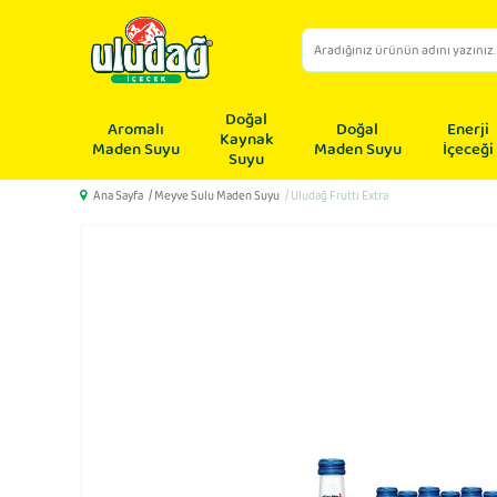
Doğal
Aromalı
Doğal
Enerji
Kaynak
Maden Suyu
Maden Suyu
İçeceği
Suyu
Ana Sayfa
/ Meyve Sulu Maden Suyu
/ Uludağ Frutti Extra