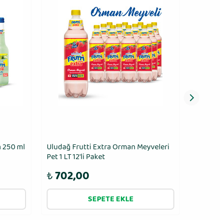
m 250 ml
Uludağ Frutti Extra Orman Meyveleri
Uludağ 
Pet 1 LT 12'li Paket
12'li Pa
₺
702,00
₺
70
SEPETE EKLE