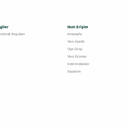
giler
Hızlı Erişim
eslimat Koşulları
Anasayfa
Yeni Üyelik
Üye Girişi
Yeni Ürünler
İndirimdekiler
Sepetim