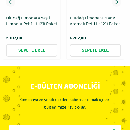
Uludağ Limonata Yeşil
Uludağ Limonata Nane
Limonlu Pet 1 Lt 12′li Paket
Aromalı Pet 1 Lt 12′li Paket
₺
702,00
₺
702,00
SEPETE EKLE
SEPETE EKLE
E-BÜLTEN ABONELİĞİ
Kampanya ve yeniliklerden haberdar olmak için e-
bültenimize kayıt olun.