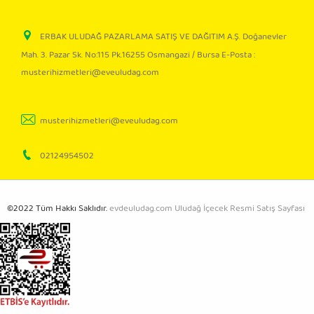
ERBAK ULUDAĞ PAZARLAMA SATIŞ VE DAĞITIM A.Ş. Doğanevler
Mah. 3. Pazar Sk. No:115 Pk.16255 Osmangazi / Bursa E-Posta :
musterihizmetleri@eveuludag.com
musterihizmetleri@eveuludag.com
02124954502
©2022 Tüm Hakkı Saklıdır.
evdeuludag.com Uludağ İçecek Resmi Satış Sayfası