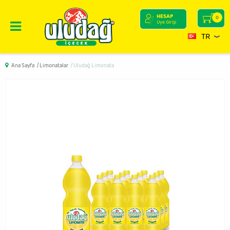
HESAP
0
Üye Girişi
TR
Ana Sayfa
/ Limonatalar
/ Uludağ Limonata