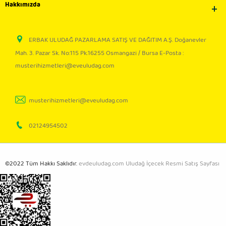
Hakkımızda
ERBAK ULUDAĞ PAZARLAMA SATIŞ VE DAĞITIM A.Ş. Doğanevler
Mah. 3. Pazar Sk. No:115 Pk.16255 Osmangazi / Bursa E-Posta :
musterihizmetleri@eveuludag.com
musterihizmetleri@eveuludag.com
02124954502
©2022 Tüm Hakkı Saklıdır.
evdeuludag.com Uludağ İçecek Resmi Satış Sayfası