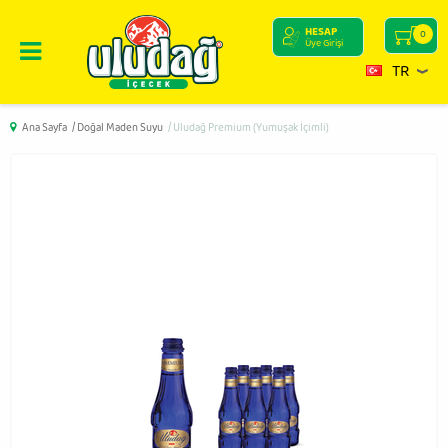
HESAP
0
Üye Girişi
TR
Ana Sayfa
/ Doğal Maden Suyu
/ Uludağ Premium (Yumuşak İçimli)