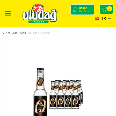
HESAP
0
Üye Girişi
TR
Ana Sayfa
/ Tonik
/ Uludağ Sıfır Tonik