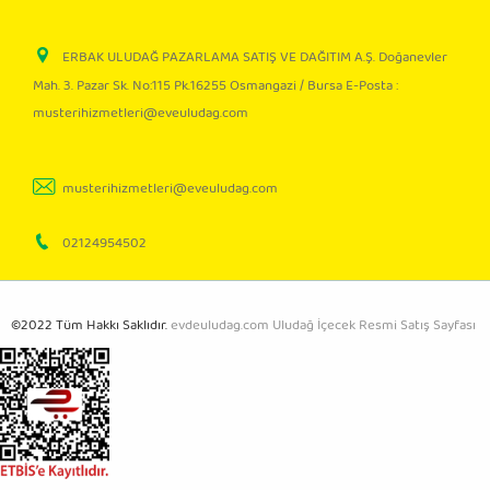
ERBAK ULUDAĞ PAZARLAMA SATIŞ VE DAĞITIM A.Ş. Doğanevler
Mah. 3. Pazar Sk. No:115 Pk.16255 Osmangazi / Bursa E-Posta :
musterihizmetleri@eveuludag.com
musterihizmetleri@eveuludag.com
02124954502
©2022 Tüm Hakkı Saklıdır.
evdeuludag.com Uludağ İçecek Resmi Satış Sayfası