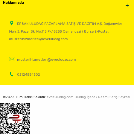
Hakkımızda
ERBAK ULUDAĞ PAZARLAMA SATIŞ VE DAĞITIM A.Ş. Doğanevler
Mah. 3. Pazar Sk. No:115 Pk.16255 Osmangazi / Bursa E-Posta :
musterihizmetleri@eveuludag.com
musterihizmetleri@eveuludag.com
02124954502
©2022 Tüm Hakkı Saklıdır.
evdeuludag.com Uludağ İçecek Resmi Satış Sayfası