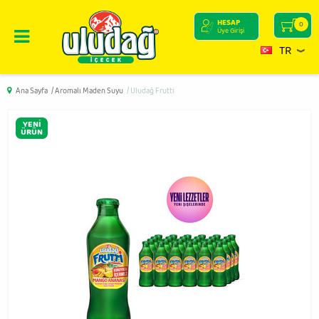
HESAP
0
Üye Girişi
TR
Ana Sayfa
/ Aromalı Maden Suyu
/ Uludağ Frutti
YENI
ÜRÜN