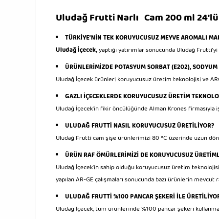
Uludağ Frutti Narlı Cam 200 ml 24′l
TÜRKİYE’NİN TEK KORUYUCUSUZ MEYVE AROMALI MAD
Uludağ İçecek,
yaptığı yatırımlar sonucunda Uludağ Frutti’
ÜRÜNLERİMİZDE POTASYUM SORBAT (E202), SODYUM 
Uludağ İçecek ürünleri koruyucusuz üretim teknolojisi ve A
GAZLI İÇECEKLERDE KORUYUCUSUZ ÜRETİM TEKNOLOJ
Uludağ İçecek’in fikir öncülüğünde Alman Krones firmasıyla i
ULUDAĞ FRUTTİ NASIL KORUYUCUSUZ ÜRETİLİYOR?
Uludağ Frutti cam şişe ürünlerimizi 80 °C üzerinde uzun dö
ÜRÜN RAF ÖMÜRLERİMİZİ DE KORUYUCUSUZ ÜRETİMLE
Uludağ İçecek’in sahip olduğu koruyucusuz üretim teknolojisin
yapılan AR-GE çalışmaları sonucunda bazı ürünlerin mevcut ra
ULUDAĞ FRUTTİ %100 PANCAR ŞEKERİ İLE ÜRETİLİYO
Uludağ İçecek, tüm ürünlerinde %100 pancar şekeri kullanm