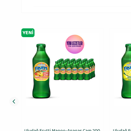
YENI
 ml
Uludağ Frutti Mango-Ananas Cam 200
Uludağ F