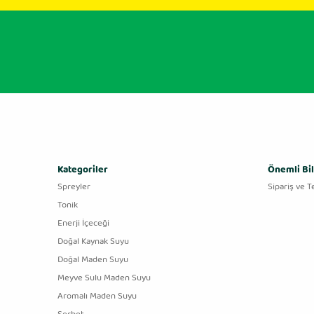
Kategoriler
Önemli Bil
Spreyler
Sipariş ve T
Tonik
Enerji İçeceği
Doğal Kaynak Suyu
Doğal Maden Suyu
Meyve Sulu Maden Suyu
Aromalı Maden Suyu