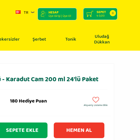
TR
SEPET
HESAP
0
₺
0,00
Üye Girişi
| Üye Ol
Uludağ
ekersizler
Şerbet
Tonik
Dükkan
- Karadut Cam 200 ml 24′lü Paket
180 Hediye Puan
Alışveriş Listeme Ekle
SEPETE EKLE
HEMEN AL