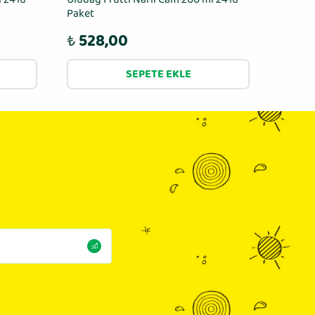
Paket
ml 24′l
₺
528,00
₺
48
SEPETE EKLE