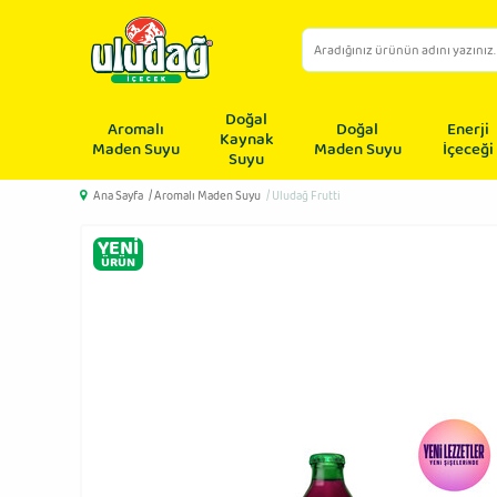
Doğal
Aromalı
Doğal
Enerji
Kaynak
Maden Suyu
Maden Suyu
İçeceği
Suyu
Ana Sayfa
/ Aromalı Maden Suyu
/ Uludağ Frutti
YENI
ÜRÜN