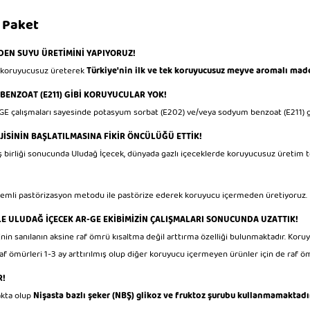
ü Paket
EN SUYU ÜRETİMİNİ YAPIYORUZ!
yi koruyucusuz üreterek
Türkiye'nin ilk ve tek koruyucusuz meyve aromalı made
BENZOAT (E211) GİBİ KORUYUCULAR YOK!
RGE çalışmaları sayesinde potasyum sorbat (E202) ve/veya sodyum benzoat (E211) 
İSİNİN BAŞLATILMASINA FİKİR ÖNCÜLÜĞÜ ETTİK!
ş birliği sonucunda Uludağ İçecek, dünyada gazlı içeceklerde koruyucusuz üretim t
nemli pastörizasyon metodu ile pastörize ederek koruyucu içermeden üretiyoruz.
 ULUDAĞ İÇECEK AR-GE EKİBİMİZİN ÇALIŞMALARI SONUCUNDA UZATTIK!
in sanılanın aksine raf ömrü kısaltma değil arttırma özelliği bulunmaktadır.
Koruyu
f ömürleri 1-3 ay arttırılmış olup diğer koruyucu içermeyen ürünler için de raf 
R!
akta olup
Nişasta bazlı şeker (NBŞ) glikoz ve fruktoz şurubu kullanmamaktadı