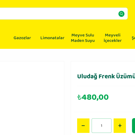
Meyve Sulu
Meyveli
Gazozlar
Limonatalar
Ş
Maden Suyu
İçecekler
Uludağ Frenk Üzümü 
₺
480,00