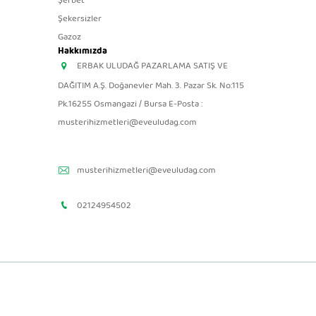
Şerbet
Şekersizler
Gazoz
Hakkımızda
ERBAK ULUDAĞ PAZARLAMA SATIŞ VE
DAĞITIM A.Ş. Doğanevler Mah. 3. Pazar Sk. No:115
Pk.16255 Osmangazi / Bursa E-Posta :
musterihizmetleri@eveuludag.com
musterihizmetleri@eveuludag.com
02124954502