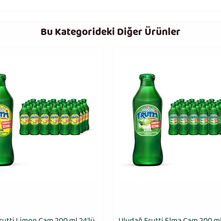
Bu Kategorideki Diğer Ürünler
rutti Limon Cam 200 ml 24′lü
Uludağ Frutti Elma Cam 200 ml