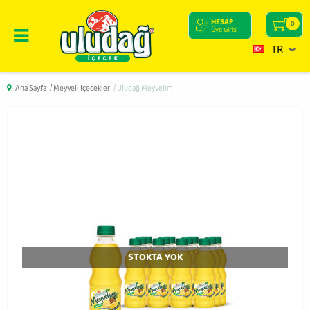
HESAP
0
Üye Girişi
TR
Ana Sayfa
/ Meyveli İçecekler
/ Uludağ Meyvelim
STOKTA YOK