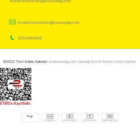
musterihizmetleri@eveuludag.com
musterihizmetleri@eveuludag.com
02124954502
©2022 Tüm Hakkı Saklıdır.
evdeuludag.com Uludağ İçecek Resmi Satış Sayfası