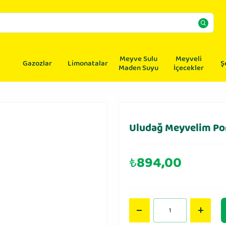
Meyve Sulu
Meyveli
Gazozlar
Limonatalar
Ş
Maden Suyu
İçecekler
Uludağ Meyvelim Port
₺
894,00