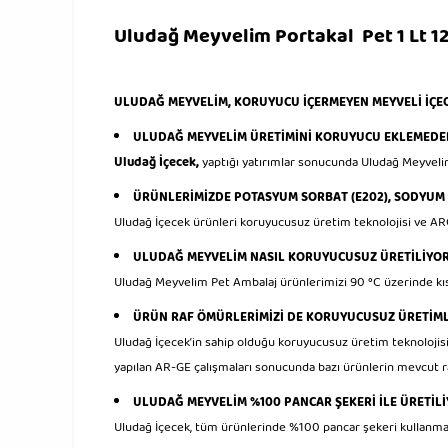
Uludağ Meyvelim Portakal Pet 1 Lt 12
ULUDAĞ MEYVELİM, KORUYUCU İÇERMEYEN MEYVELİ İÇE
ULUDAĞ MEYVELİM ÜRETİMİNİ KORUYUCU EKLEMEDE
Uludağ İçecek,
yaptığı yatırımlar sonucunda Uludağ Meyvel
ÜRÜNLERİMİZDE POTASYUM SORBAT (E202), SODYUM 
Uludağ İçecek ürünleri koruyucusuz üretim teknolojisi ve A
ULUDAĞ MEYVELİM NASIL KORUYUCUSUZ ÜRETİLİYO
Uludağ Meyvelim Pet Ambalaj ürünlerimizi 90 °C üzerinde kı
ÜRÜN RAF ÖMÜRLERİMİZİ DE KORUYUCUSUZ ÜRETİMLE
Uludağ İçecek’in sahip olduğu koruyucusuz üretim teknolojisin
yapılan AR-GE çalışmaları sonucunda bazı ürünlerin mevcut ra
ULUDAĞ MEYVELİM %100 PANCAR ŞEKERİ İLE ÜRETİLİ
Uludağ İçecek, tüm ürünlerinde %100 pancar şekeri kullanm