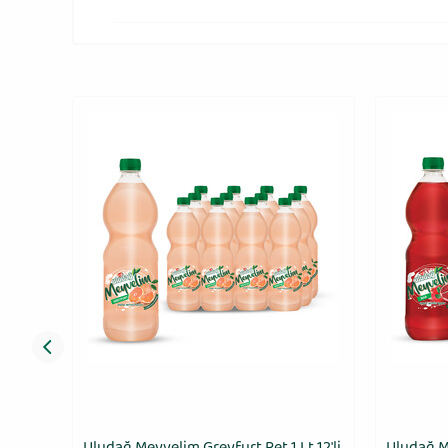
1 Lt
Uludağ Meyvelim Greyfurt Pet 1 Lt 12'li
Uludağ Me