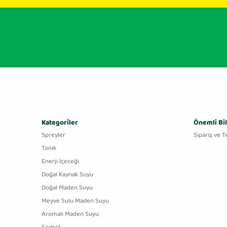
Kategoriler
Önemli Bil
Spreyler
Sipariş ve T
Tonik
Enerji İçeceği
Doğal Kaynak Suyu
Doğal Maden Suyu
Meyve Sulu Maden Suyu
Aromalı Maden Suyu