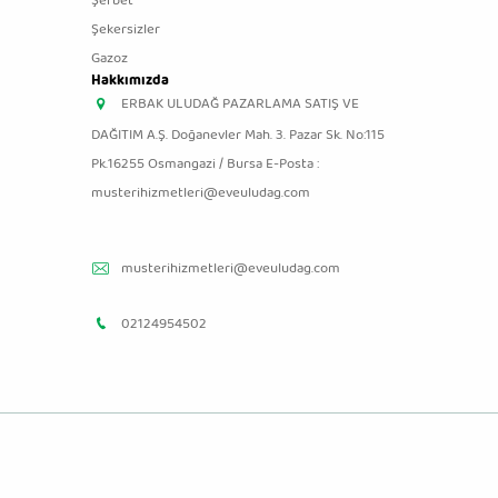
Şerbet
Şekersizler
Gazoz
Hakkımızda
ERBAK ULUDAĞ PAZARLAMA SATIŞ VE
DAĞITIM A.Ş. Doğanevler Mah. 3. Pazar Sk. No:115
Pk.16255 Osmangazi / Bursa E-Posta :
musterihizmetleri@eveuludag.com
musterihizmetleri@eveuludag.com
02124954502