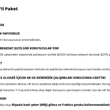
'li Paket
CEK
N YAPIYORUZ!
im’i koruyucusuz üretmektedir
.
BENZOAT (E211) GİBİ KORUYUCULAR YOK!
RGE çalışmaları sayesinde potasyum sorbat (E202) ve/veya sodyum benzoat (E211) 
R?
sa dönemli pastörizasyon metodu ile pastörize ederek koruyucu içermeden üreti
 ULUDAĞ İÇECEK AR-GE EKİBİMİZİN ÇALIŞMALARI SONUCUNDA UZATTIK!
in sanılanın aksine raf ömrü kısaltma değil arttırma özelliği bulunmaktadır.
Koruyu
f ömürleri 1-3 ay arttırılmış olup diğer koruyucu içermeyen ürünler için de raf 
YOR!
akta olup
Nişasta bazlı şeker (NBŞ) glikoz ve fruktoz şurubu kullanmamaktadı