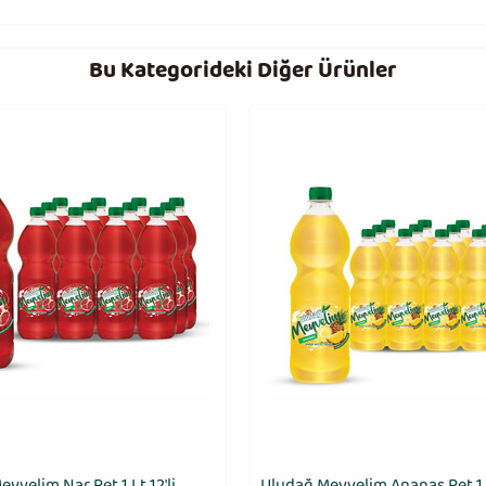
Bu Kategorideki Diğer Ürünler
yvelim Nar Pet 1 Lt 12'li
Uludağ Meyvelim Ananas Pet 1 L