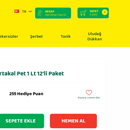
TR
SEPET
HESAP
0
₺
0,00
Üye Girişi
| Üye Ol
Uludağ
ekersizler
Şerbet
Tonik
Dükkan
akal Pet 1 Lt 12'li Paket
255 Hediye Puan
Alışveriş Listeme Ekle
SEPETE EKLE
HEMEN AL