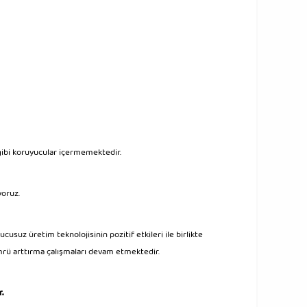
gibi koruyucular içermemektedir.
yoruz.
cusuz üretim teknolojisinin pozitif etkileri ile birlikte
ömrü arttırma çalışmaları devam etmektedir.
r.