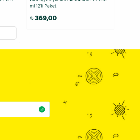
ml 12′li Paket
12′li Pa
₺
369,00
₺
48