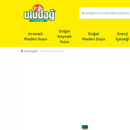
Doğal
Aromalı
Doğal
Enerji
Kaynak
Maden Suyu
Maden Suyu
İçeceği
Suyu
Ana Sayfa
/ Meyveli İçecekler